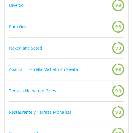
Diverxo
9.3
Pura Gula
9.3
Naked and Sated
9.3
Abantal – Estrella Michelín en Sevilla
9.3
Terraza life nature Gines
9.3
Restaurante y Terraza Mona lisa
9.3