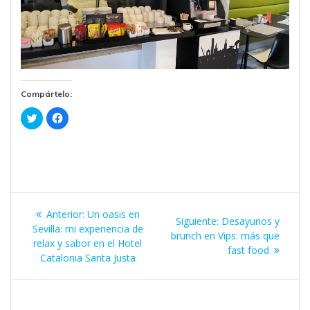
Compártelo:
H
H
a
a
z
z
c
c
l
l
i
i
c
c
p
p
a
a
r
r
Navegación
a
a
c
c
Entrada
Anterior:
Un oasis en
o
o
Siguiente
Siguiente:
Desayunos y
m
m
de
anterior:
Sevilla: mi experiencia de
p
p
entrada:
brunch en Vips: más que
a
a
relax y sabor en el Hotel
r
r
fast food
entradas
t
Catalonia Santa Justa
t
i
i
r
r
e
e
n
n
T
F
w
a