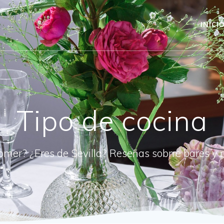
INICI
Tipo de cocina
omer? ¿Eres de Sevilla? Reseñas sobrre bares y 