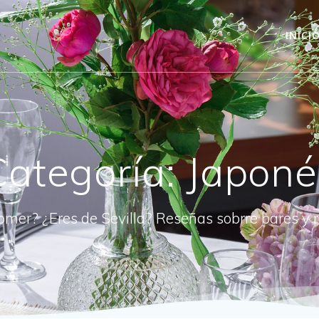
INICI
Categoría:
Japoné
omer? ¿Eres de Sevilla? Reseñas sobrre bares y 