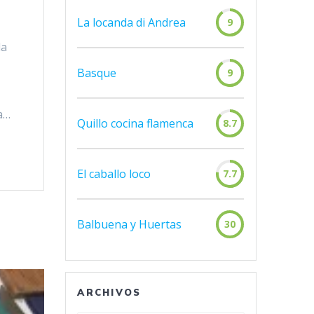
La locanda di Andrea
9
la
Basque
9
a…
Quillo cocina flamenca
8.7
El caballo loco
7.7
Balbuena y Huertas
30
ARCHIVOS