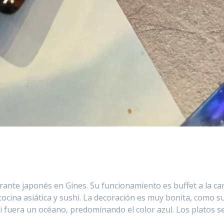
nte japonés en Gines. Su funcionamiento es buffet a la car
ocina asiática y sushi. La decoración es muy bonita, como s
 fuera un océano, predominando el color azul. Los platos s