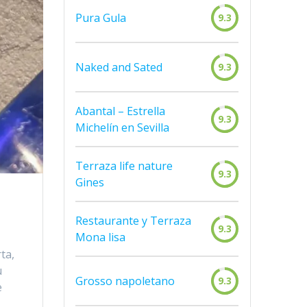
Pura Gula
9.3
Naked and Sated
9.3
Abantal – Estrella
9.3
Michelín en Sevilla
Terraza life nature
9.3
Gines
Restaurante y Terraza
9.3
Mona lisa
ta,
u
Grosso napoletano
9.3
e