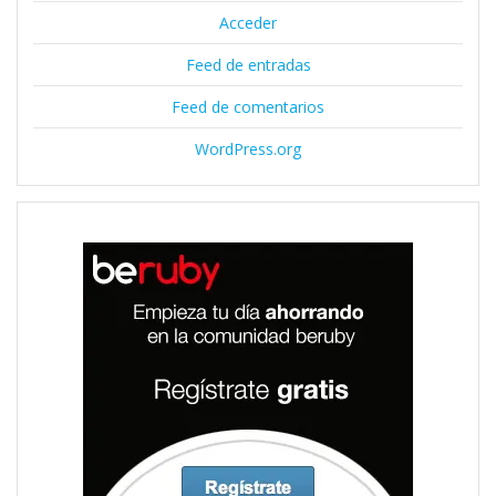
Acceder
Feed de entradas
Feed de comentarios
WordPress.org