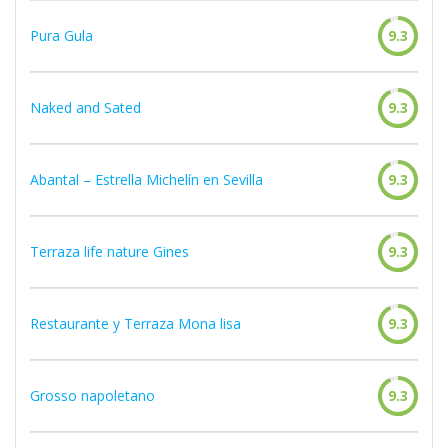
Pura Gula
9.3
Naked and Sated
9.3
Abantal – Estrella Michelín en Sevilla
9.3
Terraza life nature Gines
9.3
Restaurante y Terraza Mona lisa
9.3
Grosso napoletano
9.3