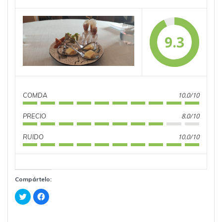
9.3
10.0/10
COMDA
8.0/10
PRECIO
10.0/10
RUIDO
Compártelo:
H
H
a
a
z
z
c
c
l
l