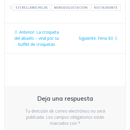
i
i
c
c
ESTRELLAMICHELIN
MENUDEGUSTACION
RESTAURANTE
p
p
a
a
r
r
a
a
c
c
Navegación
o
o
m
m
Entrada
Anterior:
La croqueta
p
p
a
a
de
anterior:
Siguiente
del abuelo – viral por su
Siguiente:
Feria 83
r
r
t
t
entrada:
buffet de croquetas
i
i
entradas
r
r
e
e
n
n
T
F
w
a
i
c
t
e
t
b
e
o
r
o
(
k
S
(
e
S
a
e
Deja una respuesta
b
a
r
b
e
r
e
e
Tu dirección de correo electrónico no será
n
e
u
n
publicada.
Los campos obligatorios están
n
u
marcados con
*
a
n
v
a