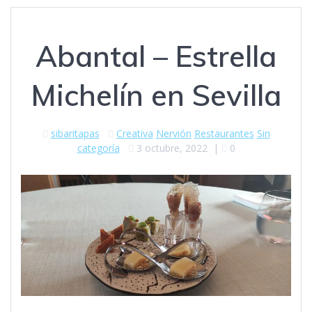
Abantal – Estrella
Michelín en Sevilla
sibaritapas
Creativa
Nervión
Restaurantes
Sin
categoría
3 octubre, 2022
|
0