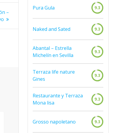
Pura Gula
9.3
ón –
vo
Naked and Sated
9.3
Abantal – Estrella
9.3
Michelín en Sevilla
Terraza life nature
9.3
Gines
Restaurante y Terraza
9.3
Mona lisa
Grosso napoletano
9.3