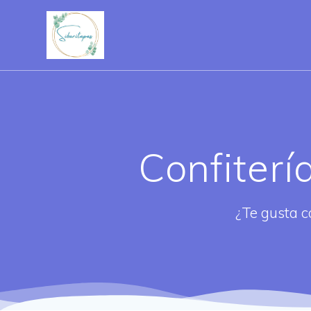
Saltar
al
contenido
Confiter
¿Te gusta c