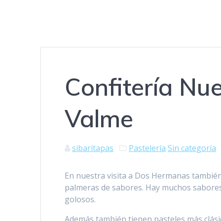
Confitería Nu
Valme
sibaritapas
Pastelería
Sin categoría
En nuestra visita a Dos Hermanas también
palmeras de sabores. Hay muchos sabores 
golosos.
Además también tienen pasteles más clás