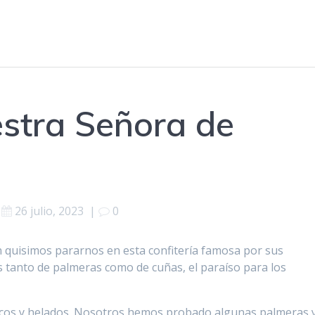
estra Señora de
26 julio, 2023
|
0
 quisimos pararnos en esta confitería famosa por sus
tanto de palmeras como de cuñas, el paraíso para los
icos y helados. Nosotros hemos probado algunas palmeras 