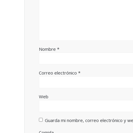
a
n
n
a
u
n
e
u
v
e
a
v
)
a
)
Nombre
*
Correo electrónico
*
Web
Guarda mi nombre, correo electrónico y w
Comida