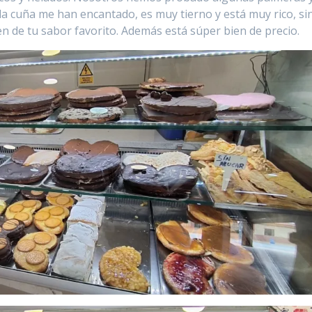
la cuña me han encantado, es muy tierno y está muy rico, si
 de tu sabor favorito. Además está súper bien de precio.