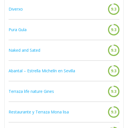
Diverxo
9.3
Pura Gula
9.3
Naked and Sated
9.3
Abantal – Estrella Michelín en Sevilla
9.3
Terraza life nature Gines
9.3
Restaurante y Terraza Mona lisa
9.3