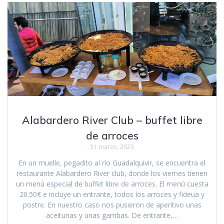
Alabardero River Club – buffet libre
de arroces
31 marzo, 2023
En un muelle, pegadito al río Guadalquivir, se encuentra el
restaurante Alabardero River club, donde los viernes tienen
un menú especial de buffet libre de arroces. El menú cuesta
20.50€ e incluye un entrante, todos los arroces y fideua y
postre. En nuestro caso nos pusieron de aperitivo unas
aceitunas y unas gambas. De entrante,…