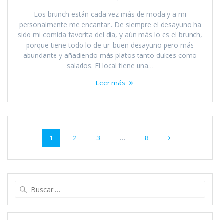
Los brunch están cada vez más de moda y a mi
personalmente me encantan. De siempre el desayuno ha
sido mi comida favorita del día, y aún más lo es el brunch,
porque tiene todo lo de un buen desayuno pero más
abundante y añadiendo más platos tanto dulces como
salados. El local tiene una…
Leer más
Navegación
Página
Página
Página
Página
1
2
3
…
8
de
entradas
Buscar: