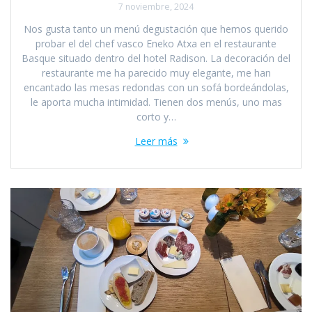
7 noviembre, 2024
Nos gusta tanto un menú degustación que hemos querido
probar el del chef vasco Eneko Atxa en el restaurante
Basque situado dentro del hotel Radison. La decoración del
restaurante me ha parecido muy elegante, me han
encantado las mesas redondas con un sofá bordeándolas,
le aporta mucha intimidad. Tienen dos menús, uno mas
corto y…
Leer más