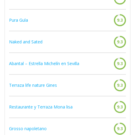
Pura Gula
9.3
Naked and Sated
9.3
Abantal – Estrella Michelín en Sevilla
9.3
Terraza life nature Gines
9.3
Restaurante y Terraza Mona lisa
9.3
Grosso napoletano
9.3