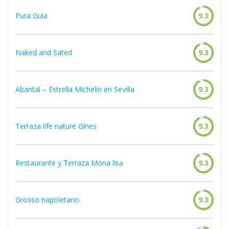
Pura Gula
9.3
Naked and Sated
9.3
Abantal – Estrella Michelín en Sevilla
9.3
Terraza life nature Gines
9.3
Restaurante y Terraza Mona lisa
9.3
Grosso napoletano
9.3