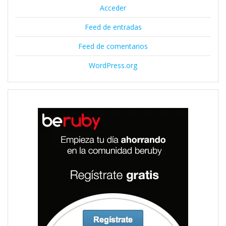
Acceder
Feed de entradas
Feed de comentarios
WordPress.org