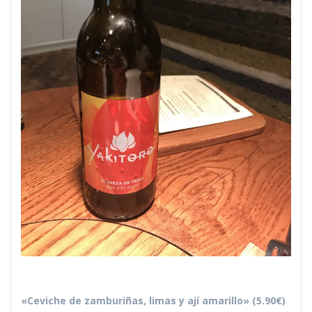
«Ceviche de zamburiñas, limas y ají amarillo» (5.90€)