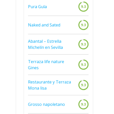
Pura Gula
9.3
Naked and Sated
9.3
Abantal – Estrella
9.3
Michelín en Sevilla
Terraza life nature
9.3
Gines
Restaurante y Terraza
9.3
Mona lisa
Grosso napoletano
9.3