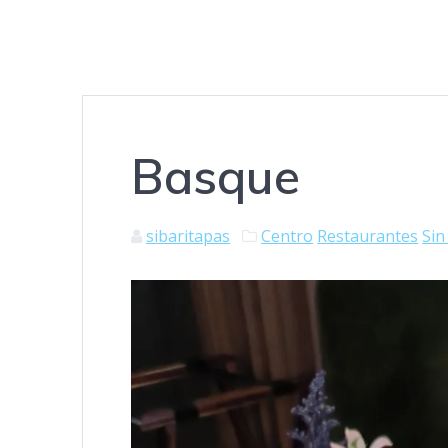
Basque
sibaritapas
Centro
Restaurantes
Sin