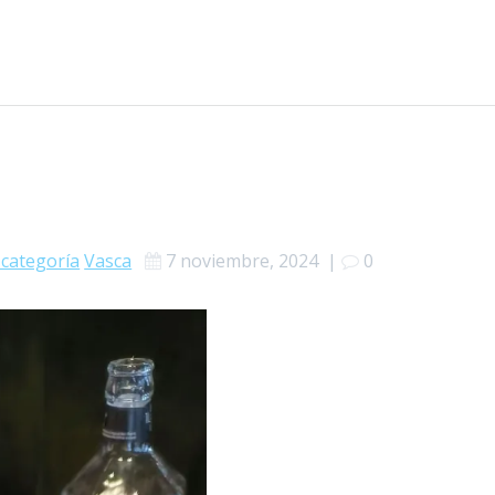
 categoría
Vasca
7 noviembre, 2024
|
0