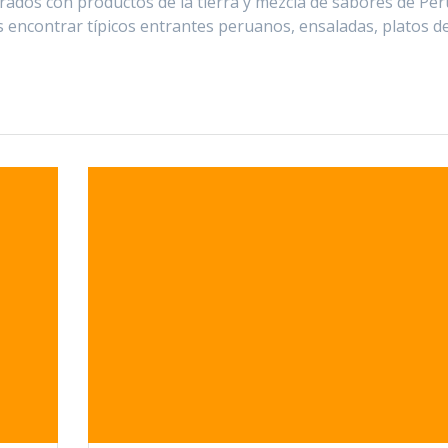
rados con productos de la tierra y mezcla de sabores de Per
s encontrar típicos entrantes peruanos, ensaladas, platos d