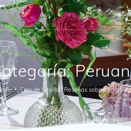
INICI
ategoría:
Perua
omer? ¿Eres de Sevilla? Reseñas sobrre bares y 