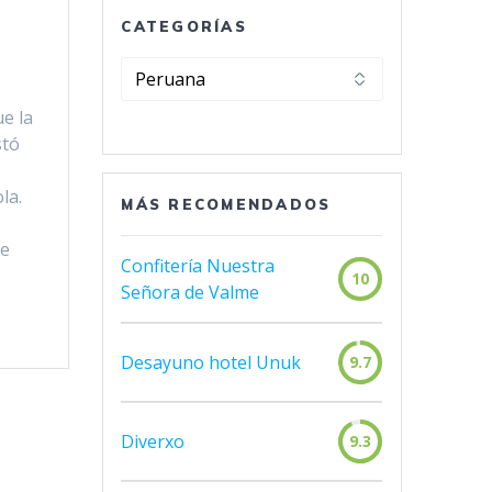
CATEGORÍAS
Categorías
e la
stó
la.
MÁS RECOMENDADOS
ue
Confitería Nuestra
10
Señora de Valme
Desayuno hotel Unuk
9.7
Diverxo
9.3