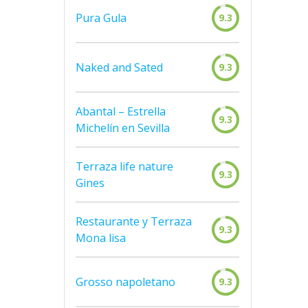
Pura Gula
9.3
Naked and Sated
9.3
Abantal – Estrella
9.3
Michelín en Sevilla
Terraza life nature
9.3
Gines
Restaurante y Terraza
9.3
Mona lisa
Grosso napoletano
9.3