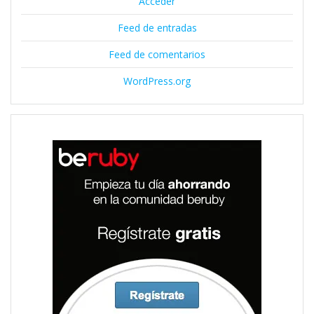
Acceder
Feed de entradas
Feed de comentarios
WordPress.org