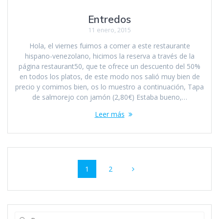
Entredos
11 enero, 2015
Hola, el viernes fuimos a comer a este restaurante
hispano-venezolano, hicimos la reserva a través de la
página restaurant50, que te ofrece un descuento del 50%
en todos los platos, de este modo nos salió muy bien de
precio y comimos bien, os lo muestro a continuación, Tapa
de salmorejo con jamón (2,80€) Estaba bueno,…
Leer más
Navegación
Página
Página
1
2
de
entradas
Buscar: