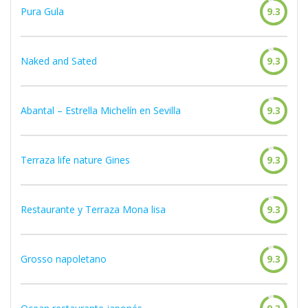
Pura Gula
9.3
Naked and Sated
9.3
Abantal – Estrella Michelín en Sevilla
9.3
Terraza life nature Gines
9.3
Restaurante y Terraza Mona lisa
9.3
Grosso napoletano
9.3