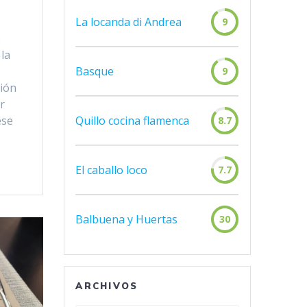
La locanda di Andrea
9
é
 la
Basque
9
ción
r
Quillo cocina flamenca
ese
8.7
El caballo loco
7.7
Balbuena y Huertas
30
ARCHIVOS