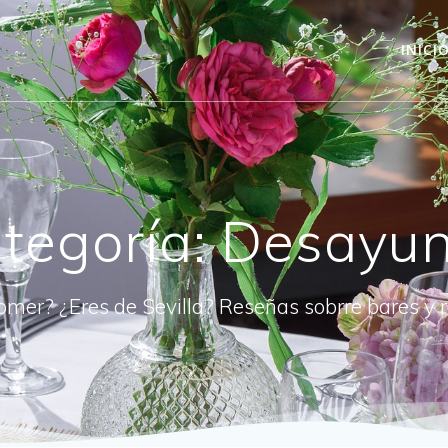
INICI
tegoría:
Desayu
omer? ¿Eres de Sevilla? Reseñas sobrre bares y 