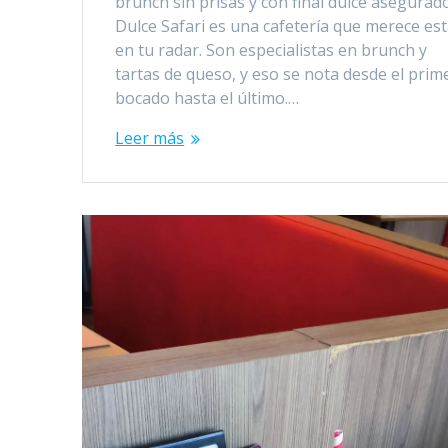
brunch sin prisas y con final dulce asegurad
Dulce Safari es una cafetería que merece es
en tu radar. Son especialistas en brunch y
tartas de queso, y eso se nota desde el prim
bocado hasta el último.…
Leer más