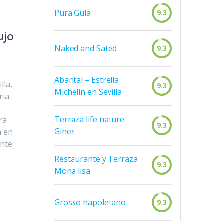
Pura Gula
9.3
ujo
Naked and Sated
9.3
Abantal – Estrella
lla,
9.3
Michelín en Sevilla
ia.
Terraza life nature
ra
9.3
Gines
a en
ante
Restaurante y Terraza
9.3
Mona lisa
Grosso napoletano
9.3