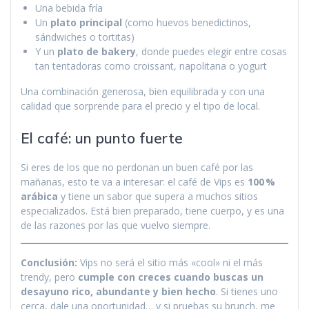
Una bebida fría
Un
plato principal
(como huevos benedictinos,
sándwiches o tortitas)
Y un
plato de bakery
, donde puedes elegir entre cosas
tan tentadoras como croissant, napolitana o yogurt
Una combinación generosa, bien equilibrada y con una
calidad que sorprende para el precio y el tipo de local.
El café: un punto fuerte
Si eres de los que no perdonan un buen café por las
mañanas, esto te va a interesar: el café de Vips es
100 %
arábica
y tiene un sabor que supera a muchos sitios
especializados. Está bien preparado, tiene cuerpo, y es una
de las razones por las que vuelvo siempre.
Conclusión:
Vips no será el sitio más «cool» ni el más
trendy, pero
cumple con creces cuando buscas un
desayuno rico, abundante y bien hecho
. Si tienes uno
cerca, dale una oportunidad… y si pruebas su brunch, me