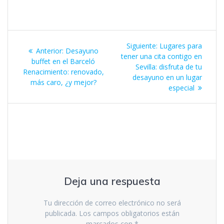
i
i
c
c
p
p
a
a
r
r
Navegación
a
a
c
c
Siguiente
Siguiente:
Lugares para
o
o
Entrada
Anterior:
Desayuno
m
m
de
entrada:
tener una cita contigo en
p
p
anterior:
buffet en el Barceló
a
a
Sevilla: disfruta de tu
r
r
Renacimiento: renovado,
entradas
t
t
desayuno en un lugar
más caro, ¿y mejor?
i
i
especial
r
r
e
e
n
n
T
F
w
a
i
c
t
e
t
b
e
o
r
o
(
k
S
(
e
S
a
e
b
a
r
b
Deja una respuesta
e
r
e
e
n
e
Tu dirección de correo electrónico no será
u
n
n
u
publicada.
Los campos obligatorios están
a
n
v
a
marcados con
*