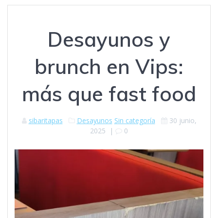
Desayunos y
brunch en Vips:
más que fast food
sibaritapas
Desayunos
Sin categoría
30 junio,
2025
|
0