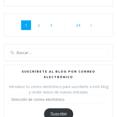
Navegación
Página
Página
Página
Página
1
2
3
…
24
de
entradas
Buscar:
SUSCRÍBETE AL BLOG POR CORREO
ELECTRÓNICO
Introduce tu correo electrónico para suscribirte a este blog
y recibir avisos de nuevas entradas.
Dirección
de
correo
electrónico
Suscribir