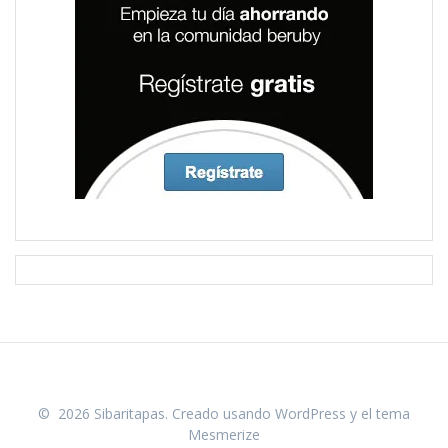
© 2026 Sibaritapas. Creado usando WordPress y el
tema
Mesmerize