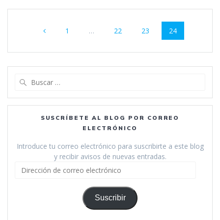
Navegación
Página
Página
Página
Página
1
…
22
23
24
de
entradas
Buscar:
SUSCRÍBETE AL BLOG POR CORREO
ELECTRÓNICO
Introduce tu correo electrónico para suscribirte a este blog
y recibir avisos de nuevas entradas.
Dirección
de
correo
electrónico
Suscribir