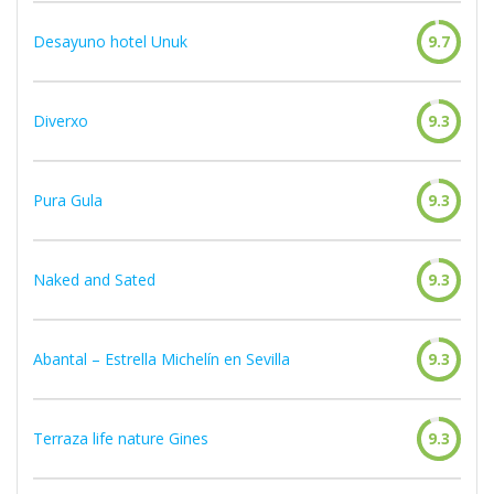
Desayuno hotel Unuk
9.7
Diverxo
9.3
Pura Gula
9.3
Naked and Sated
9.3
Abantal – Estrella Michelín en Sevilla
9.3
Terraza life nature Gines
9.3