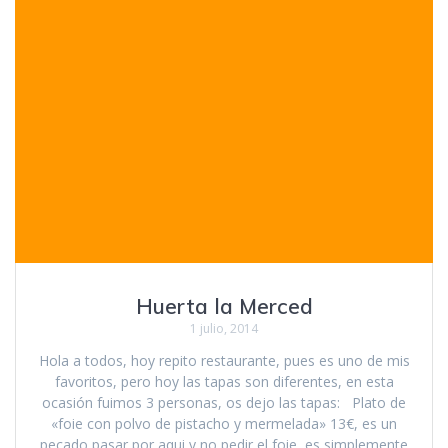
Huerta la Merced
1 julio, 2014
Hola a todos, hoy repito restaurante, pues es uno de mis
favoritos, pero hoy las tapas son diferentes, en esta
ocasión fuimos 3 personas, os dejo las tapas: Plato de
«foie con polvo de pistacho y mermelada» 13€, es un
pecado pasar por aqui y no pedir el foie, es simplemente