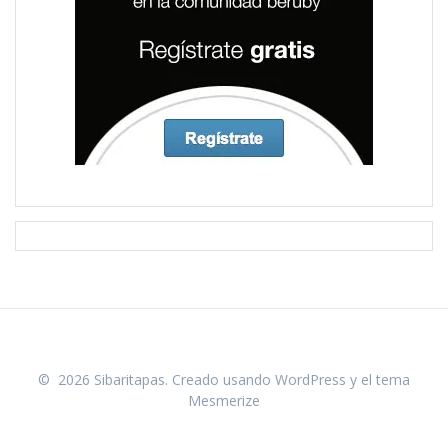
© 2026 Sibaritapas. Creado usando WordPress y el
tema
Mesmerize