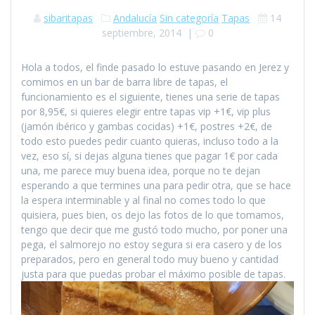
sibaritapas
Andalucía
Sin categoría
Tapas
14
septiembre, 2014
|
0
Hola a todos, el finde pasado lo estuve pasando en Jerez y
comimos en un bar de barra libre de tapas, el
funcionamiento es el siguiente, tienes una serie de tapas
por 8,95€, si quieres elegir entre tapas vip +1€, vip plus
(jamón ibérico y gambas cocidas) +1€, postres +2€, de
todo esto puedes pedir cuanto quieras, incluso todo a la
vez, eso sí, si dejas alguna tienes que pagar 1€ por cada
una, me parece muy buena idea, porque no te dejan
esperando a que termines una para pedir otra, que se hace
la espera interminable y al final no comes todo lo que
quisiera, pues bien, os dejo las fotos de lo que tomamos,
tengo que decir que me gustó todo mucho, por poner una
pega, el salmorejo no estoy segura si era casero y de los
preparados, pero en general todo muy bueno y cantidad
justa para que puedas probar el máximo posible de tapas.