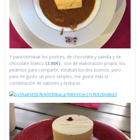
Y para terminar los postres, de chocolate y vainilla y de
chocolate blanco
(3.80€)
, son de elaboración propia, los
pedimos para compartir, estaban los dos buenos, pero
para mi gusto un poco simples, me gusta más la
combinación de sabores y texturas.