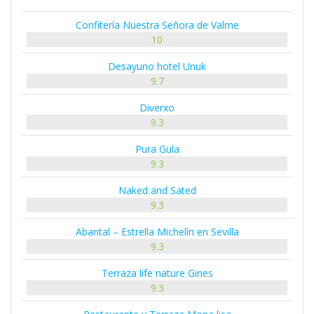
Confitería Nuestra Señora de Valme
10
Desayuno hotel Unuk
9.7
Diverxo
9.3
Pura Gula
9.3
Naked and Sated
9.3
Abantal – Estrella Michelín en Sevilla
9.3
Terraza life nature Gines
9.3