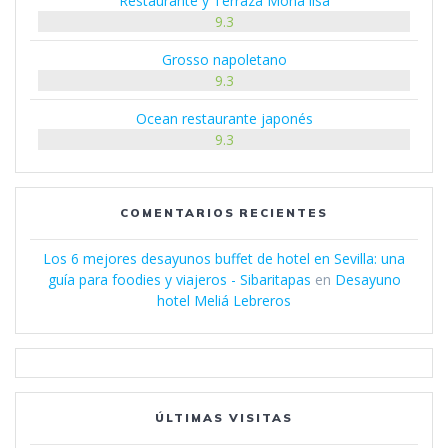
Restaurante y Terraza Mona lisa
9.3
Grosso napoletano
9.3
Ocean restaurante japonés
9.3
COMENTARIOS RECIENTES
Los 6 mejores desayunos buffet de hotel en Sevilla: una
guía para foodies y viajeros - Sibaritapas
en
Desayuno
hotel Meliá Lebreros
ÚLTIMAS VISITAS