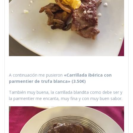
A continuación me pusieron
«Carrillada ibérica con
parmentier de trufa blanca» (3.50€)
También muy buena, la carrillada blandita como debe ser y
la parmentier me encanta, muy fina y con muy buen sabor.