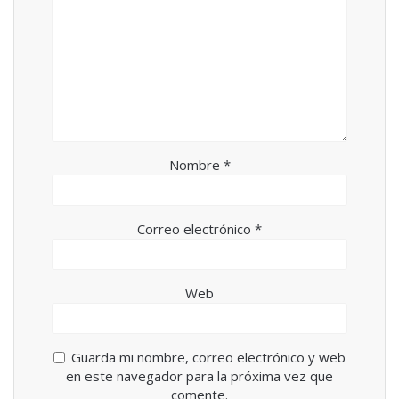
n
e
t
n
a
t
n
a
a
n
n
a
u
n
e
u
v
e
a
v
)
a
)
Nombre
*
Correo electrónico
*
Web
Guarda mi nombre, correo electrónico y web
en este navegador para la próxima vez que
comente.