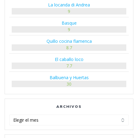
La locanda di Andrea
9
Basque
9
Quillo cocina flamenca
8.7
El caballo loco
7.7
Balbuena y Huertas
30
ARCHIVOS
Archivos