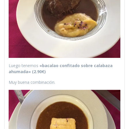
Luego tenemos
«bacalao confitado sobre calabaza
ahumada» (2.90€)
Muy buena combinación.