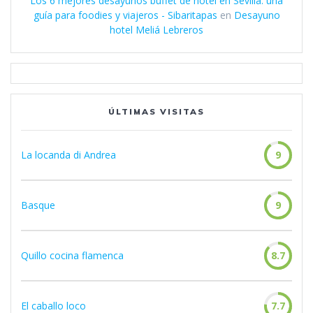
Los 6 mejores desayunos buffet de hotel en Sevilla: una
guía para foodies y viajeros - Sibaritapas
en
Desayuno
hotel Meliá Lebreros
ÚLTIMAS VISITAS
La locanda di Andrea
9
Basque
9
Quillo cocina flamenca
8.7
El caballo loco
7.7