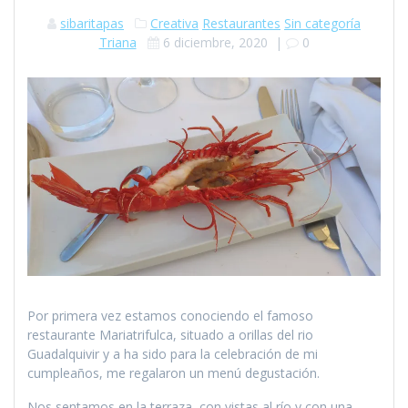
sibaritapas
Creativa
Restaurantes
Sin categoría
Triana
6 diciembre, 2020
|
0
Por primera vez estamos conociendo el famoso
restaurante Mariatrifulca, situado a orillas del rio
Guadalquivir y a ha sido para la celebración de mi
cumpleaños, me regalaron un menú degustación.
Nos sentamos en la terraza, con vistas al río y con una