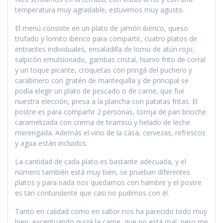
temperatura muy agradable, estuvimos muy agusto.
El menú consiste en un plato de jamón ibérico, queso
trufado y lomito ibérico para compartir, cuatro platos de
entrantes individuales, ensaladilla de lomo de atún rojo,
salpicón emulsionado, gambas cristal, huevo frito de corral
y un toque picante, croquetas con pringá del puchero y
carabinero con gratén de mantequilla y de principal se
podía elegir un plato de pescado o de carne, que fue
nuestra elección, presa a la plancha con patatas fritas. El
postre es para compartir 2 personas, torrija de pan brioche
caramelizada con crema de tiramisú y helado de leche
merengada. Además el vino de la casa, cervezas, refrescos
y agua están incluidos.
La cantidad de cada plato es bastante adecuada, y el
número también está muy bien, se prueban diferentes
platos y para nada nos quedamos con hambre y el postre
es tan contundente que casi no pudimos con él.
Tanto en calidad como en sabor nos ha parecido todo muy
bien, exceptuando quizá la carne, que no está mal, pero me