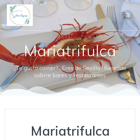
Saltar
al
contenido
Mariatrifulca
¿Te gusta comer? ¿Eres de Sevilla? Reseñas
sobrre bares y restaurantes
Mariatrifulca