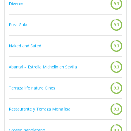
Diverxo
9.3
Pura Gula
9.3
Naked and Sated
9.3
Abantal – Estrella Michelín en Sevilla
9.3
Terraza life nature Gines
9.3
Restaurante y Terraza Mona lisa
9.3
Grosso napoletano
9.3