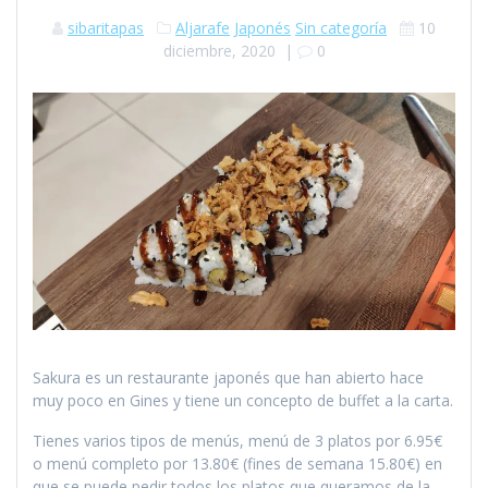
sibaritapas
Aljarafe
Japonés
Sin categoría
10
diciembre, 2020
|
0
Sakura es un restaurante japonés que han abierto hace
muy poco en Gines y tiene un concepto de buffet a la carta.
Tienes varios tipos de menús, menú de 3 platos por 6.95€
o menú completo por 13.80€ (fines de semana 15.80€) en
que se puede pedir todos los platos que queramos de la