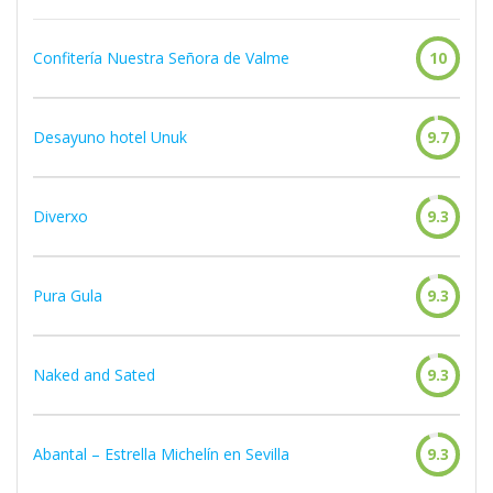
Confitería Nuestra Señora de Valme
10
Desayuno hotel Unuk
9.7
Diverxo
9.3
Pura Gula
9.3
Naked and Sated
9.3
Abantal – Estrella Michelín en Sevilla
9.3