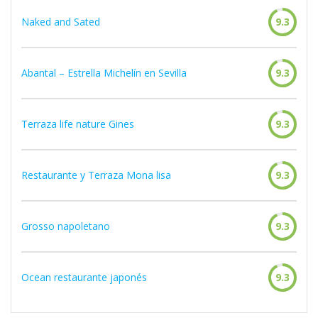
Naked and Sated
9.3
Abantal – Estrella Michelín en Sevilla
9.3
Terraza life nature Gines
9.3
Restaurante y Terraza Mona lisa
9.3
Grosso napoletano
9.3
Ocean restaurante japonés
9.3