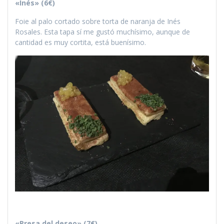
«Inés» (6€)
Foie al palo cortado sobre torta de naranja de Inés
Rosales. Esta tapa sí me gustó muchísimo, aunque de
cantidad es muy cortita, está buenísimo.
«Presa del deseo» (7€)