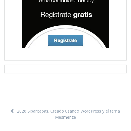
© 2026 Sibaritapas. Creado usando WordPress y el
tema
Mesmerize