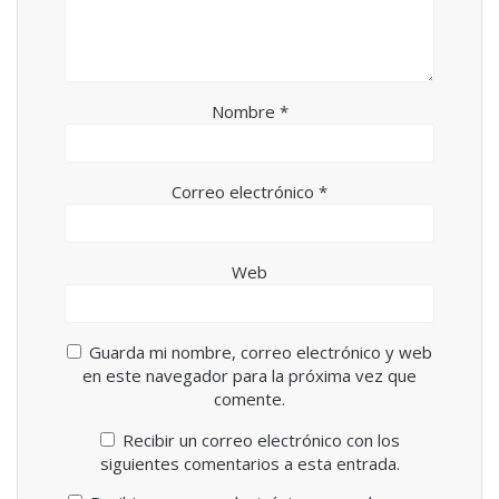
n
a
u
n
e
u
v
e
a
v
)
a
)
Nombre
*
Correo electrónico
*
Web
Guarda mi nombre, correo electrónico y web
en este navegador para la próxima vez que
comente.
Recibir un correo electrónico con los
siguientes comentarios a esta entrada.