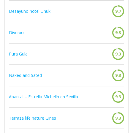
Desayuno hotel Unuk
9.7
Diverxo
9.3
Pura Gula
9.3
Naked and Sated
9.3
Abantal – Estrella Michelín en Sevilla
9.3
Terraza life nature Gines
9.3