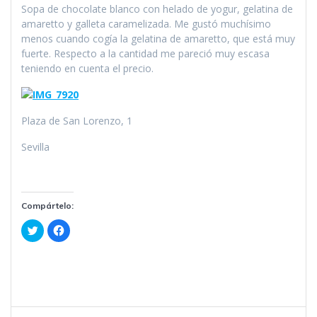
Sopa de chocolate blanco con helado de yogur, gelatina de
amaretto y galleta caramelizada. Me gustó muchísimo
menos cuando cogía la gelatina de amaretto, que está muy
fuerte. Respecto a la cantidad me pareció muy escasa
teniendo en cuenta el precio.
Plaza de San Lorenzo, 1
Sevilla
Compártelo:
H
H
a
a
z
z
c
c
l
l
i
i
c
c
p
p
a
a
r
r
a
a