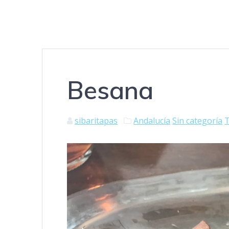
Besana
sibaritapas
Andalucía
Sin categoría