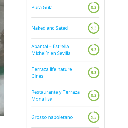
Pura Gula
9.3
Naked and Sated
9.3
Abantal – Estrella
9.3
Michelín en Sevilla
Terraza life nature
9.3
Gines
Restaurante y Terraza
9.3
Mona lisa
Grosso napoletano
9.3