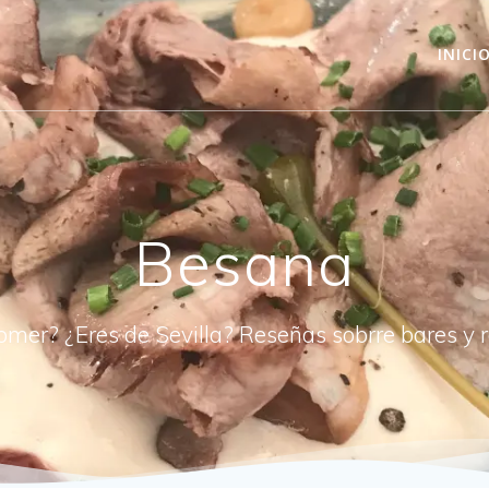
INICI
Besana
omer? ¿Eres de Sevilla? Reseñas sobrre bares y 