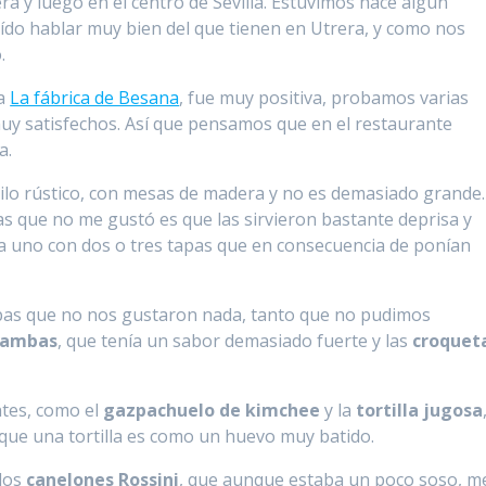
a y luego en el centro de Sevilla. Estuvimos hace algún
ído hablar muy bien del que tienen en Utrera, y como nos
.
ma
La fábrica de Besana
, fue muy positiva, probamos varias
uy satisfechos. Así que pensamos que en el restaurante
a.
tilo rústico, con mesas de madera y no es demasiado grande.
as que no me gustó es que las sirvieron bastante deprisa y
da uno con dos o tres tapas que en consecuencia de ponían
as que no nos gustaron nada, tanto que no pudimos
 gambas
, que tenía un sabor demasiado fuerte y las
croquet
ntes, como el
gazpachuelo de kimchee
y la
tortilla jugosa
ue una tortilla es como un huevo muy batido.
 los
canelones Rossini
, que aunque estaba un poco soso, m