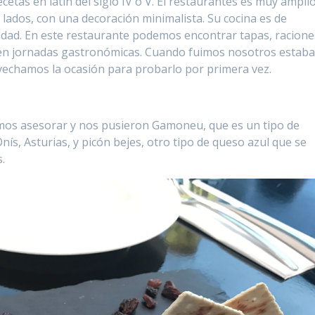
cetas en latín del siglo IV o V. El restaurantes es muy ampli
s lados, con una decoración minimalista. Su cocina es de
idad. En este restaurante podemos encontrar tapas, racione
nen jornadas gastronómicas. Cuando fuimos nosotros estab
vechamos la ocasión para probarlo por primera vez.
mos asesorar y nos pusieron Gamoneu, que es un tipo de
ís, Asturias, y picón bejes, otro tipo de queso azul que se
.