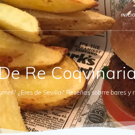
INICI
De Re Coqvinari
omer? ¿Eres de Sevilla? Reseñas sobrre bares y 