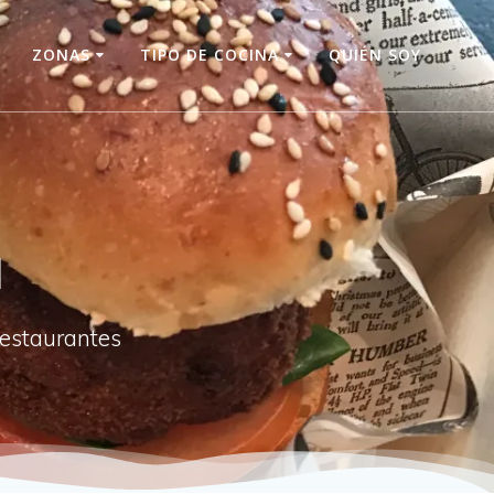
O
ZONAS
TIPO DE COCINA
QUIÉN SOY
a
restaurantes