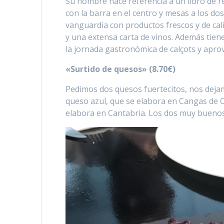
Su nombre hace referencia a un libro de re
con la barra en el centro y mesas a los do
vanguardia con productos frescos y de cal
y una extensa carta de vinos. Además tie
la jornada gastronómica de calçots y apro
«Surtido de quesos» (8.70€)
Pedimos dos quesos fuertecitos, nos deja
queso azul, que se elabora en Cangas de On
elabora en Cantabria. Los dos muy buenos