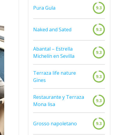
Pura Gula
9.3
Naked and Sated
9.3
Abantal – Estrella
9.3
Michelín en Sevilla
Terraza life nature
9.3
Gines
Restaurante y Terraza
9.3
Mona lisa
Grosso napoletano
9.3