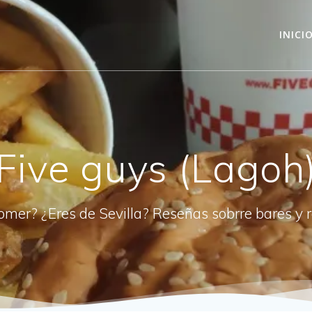
INICI
Five guys (Lagoh
omer? ¿Eres de Sevilla? Reseñas sobrre bares y 