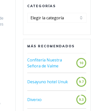
CATEGORÍAS
Categorías
de
es
MÁS RECOMENDADOS
Confitería Nuestra
10
Señora de Valme
Desayuno hotel Unuk
9.7
Diverxo
9.3
e