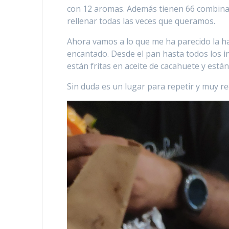
con 12 aromas. Además tienen 66 combinac
rellenar todas las veces que queramos.
Ahora vamos a lo que me ha parecido la 
encantado. Desde el pan hasta todos los i
están fritas en aceite de cacahuete y están
Sin duda es un lugar para repetir y muy 