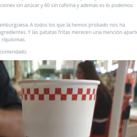
iones sin azúcar y 60 sin cafeína y además es lo podemos
hamburguesa. A todos los que la hemos probado nos ha
ngredientes. Y las patatas fritas merecen una mención apart
 riquísimas.
recomendado.