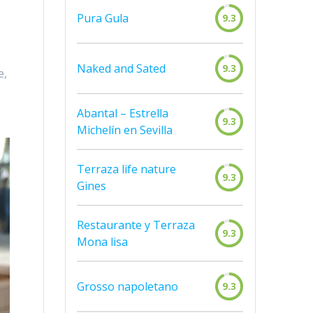
Pura Gula
9.3
Naked and Sated
9.3
e,
Abantal – Estrella
9.3
Michelín en Sevilla
Terraza life nature
9.3
Gines
Restaurante y Terraza
9.3
Mona lisa
Grosso napoletano
9.3