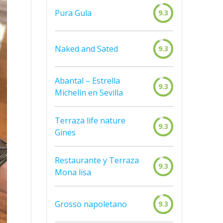
Pura Gula
9.3
Naked and Sated
9.3
Abantal – Estrella
9.3
Michelín en Sevilla
Terraza life nature
9.3
Gines
Restaurante y Terraza
9.3
Mona lisa
Grosso napoletano
9.3