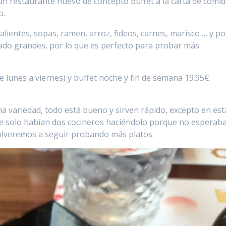
un restaurante nuevo de concepto buffet a la carta de comi
o.
alientes, sopas, ramen, arroz, fideos, carnes, marisco … y po
ado grandes, por lo que es perfecto para probar más
e lunes a viernes) y buffet noche y fin de semana 19.95€.
 variedad, todo está bueno y sirven rápido, excepto en est
ue solo habían dos cocineros haciéndolo porque no esperab
volveremos a seguir probando más platos.