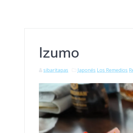
Izumo
sibaritapas
Japonés
Los Remedios
R