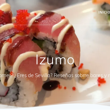
INICI
Izumo
omer? ¿Eres de Sevilla? Reseñas sobrre bares y 