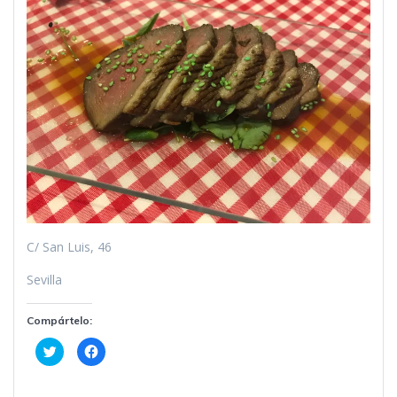
C/ San Luis, 46
Sevilla
Compártelo:
H
H
a
a
z
z
c
c
l
l