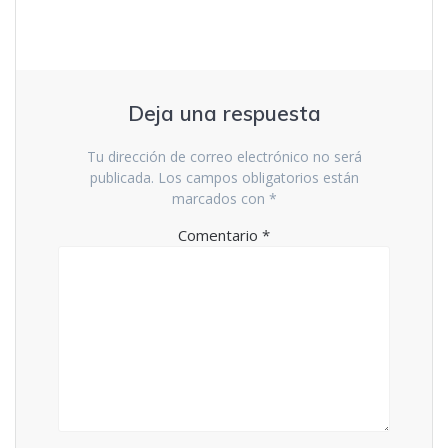
e
v
n
e
t
n
a
t
n
a
a
n
n
a
u
n
e
u
Deja una respuesta
v
e
a
v
)
a
)
Tu dirección de correo electrónico no será
publicada.
Los campos obligatorios están
marcados con
*
Comentario
*