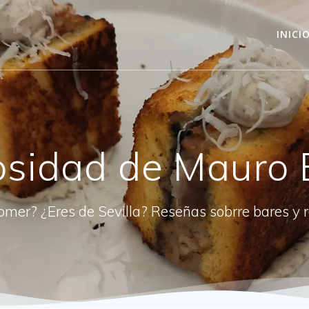
INICI
osidad de Mauro 
omer? ¿Eres de Sevilla? Reseñas sobrre bares y 