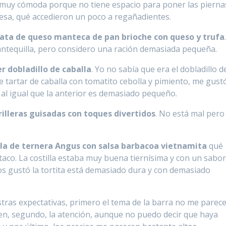
muy cómoda porque no tiene espacio para poner las pierna
sa, qué accedieron un poco a regañadientes.
ata de queso manteca de pan brioche con queso y trufa
ntequilla, pero considero una ración demasiada pequeña.
er dobladillo de caballa
. Yo no sabía que era el dobladillo d
e tartar de caballa con tomatito cebolla y pimiento, me gust
al igual que la anterior es demasiado pequeño.
rilleras guisadas con toques divertidos
. No está mal pero
lla de ternera Angus con salsa barbacoa vietnamita
qué
taco. La costilla estaba muy buena tiernísima y con un sabo
os gustó la tortita está demasiado dura y con demasiado
stras expectativas, primero el tema de la barra no me parec
cen, segundo, la atención, aunque no puedo decir que haya