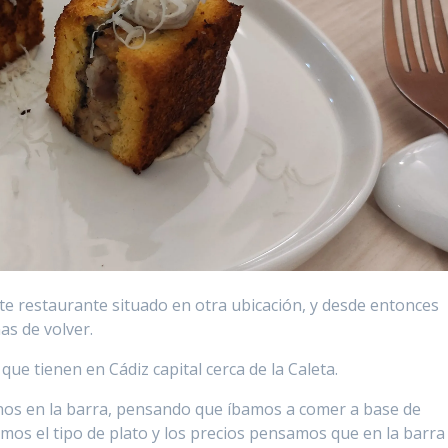
e restaurante situado en otra ubicación, y desde entonces
s de volver.
ue tienen en Cádiz capital cerca de la Caleta.
os en la barra, pensando que íbamos a comer a base de
imos el tipo de plato y los precios pensamos que en la barra