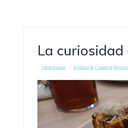
La curiosidad
sibaritapas
Andalucía
Creativa
Restau