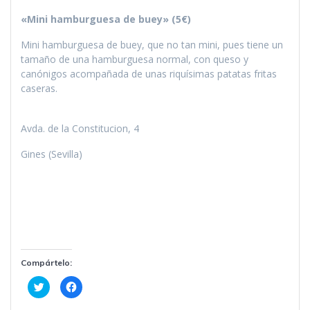
«Mini hamburguesa de buey» (5€)
Mini hamburguesa de buey, que no tan mini, pues tiene un
tamaño de una hamburguesa normal, con queso y
canónigos acompañada de unas riquísimas patatas fritas
caseras.
Avda. de la Constitucion, 4
Gines (Sevilla)
Compártelo:
H
H
a
a
z
z
c
c