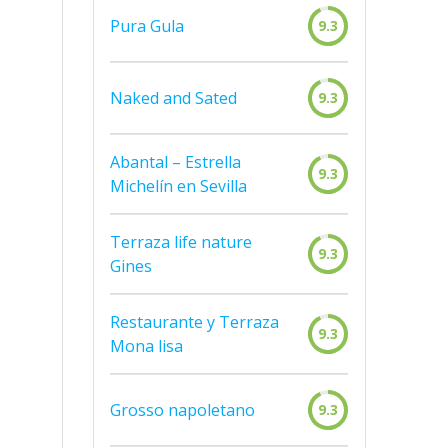
Pura Gula
9.3
Naked and Sated
9.3
Abantal – Estrella
9.3
Michelín en Sevilla
Terraza life nature
9.3
Gines
Restaurante y Terraza
9.3
Mona lisa
Grosso napoletano
9.3