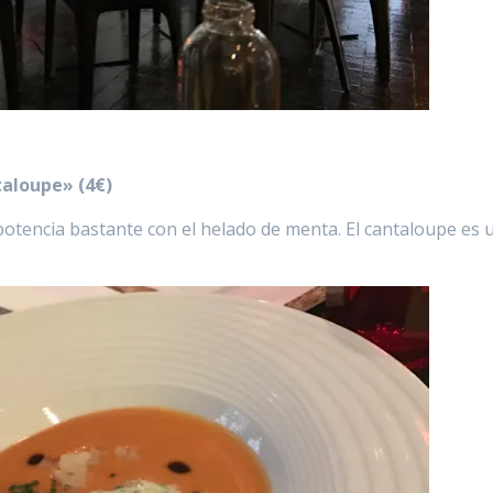
aloupe» (4€)
potencia bastante con el helado de menta. El cantaloupe es 