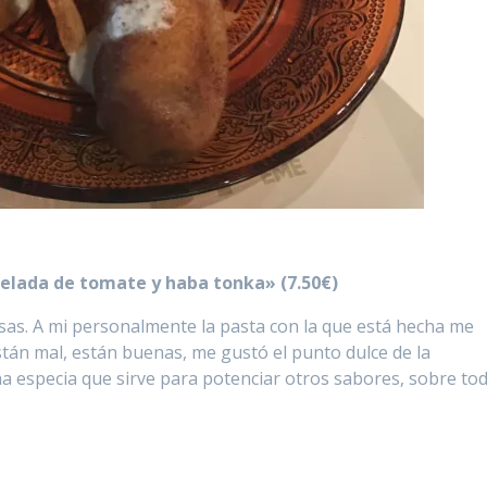
melada de tomate y haba tonka» (7.50€)
as. A mi personalmente la pasta con la que está hecha me
stán mal, están buenas, me gustó el punto dulce de la
a especia que sirve para potenciar otros sabores, sobre to