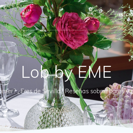
INICI
Lob by EME
omer? ¿Eres de Sevilla? Reseñas sobrre bares y 