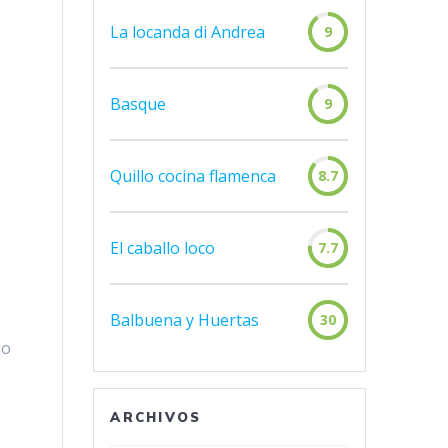
La locanda di Andrea
9
Basque
9
Quillo cocina flamenca
8.7
El caballo loco
7.7
Balbuena y Huertas
30
do
ARCHIVOS