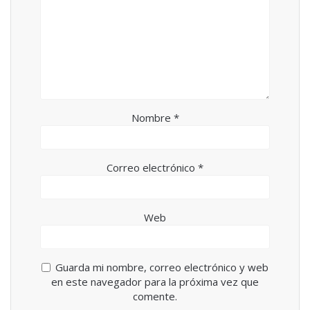
e
v
n
e
t
n
a
t
n
a
a
n
n
a
u
n
e
u
v
e
a
v
)
a
)
Nombre
*
Correo electrónico
*
Web
Guarda mi nombre, correo electrónico y web
en este navegador para la próxima vez que
comente.