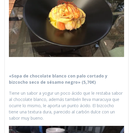
«Sopa de chocolate blanco con palo cortado y
bizcocho seco de sésamo negro» (5,70€)
Tiene un sabor a yogur un poco ácido que le restaba sabor
al chocolate blanco, además también lleva maracuya que
ocurre lo mismo, le aporta un punto ácido. El bizcocho
tiene una textura dura, parecido al carbón dulce con un
sabor muy bueno.