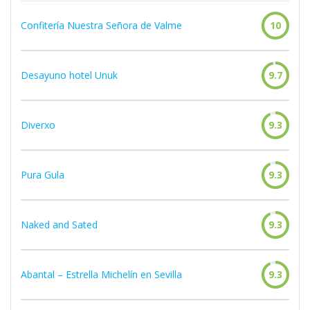
Confitería Nuestra Señora de Valme
10
Desayuno hotel Unuk
9.7
Diverxo
9.3
Pura Gula
9.3
Naked and Sated
9.3
Abantal – Estrella Michelín en Sevilla
9.3