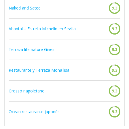
Naked and Sated
9.3
Abantal – Estrella Michelín en Sevilla
9.3
Terraza life nature Gines
9.3
Restaurante y Terraza Mona lisa
9.3
Grosso napoletano
9.3
Ocean restaurante japonés
9.3