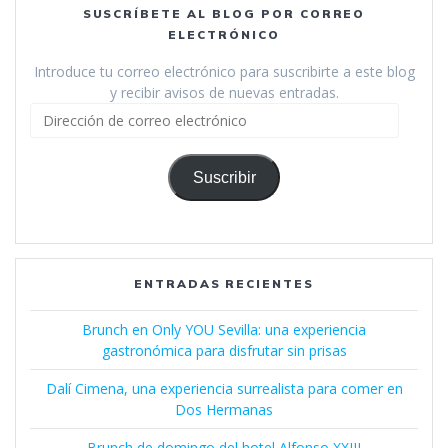
SUSCRÍBETE AL BLOG POR CORREO
ELECTRÓNICO
Introduce tu correo electrónico para suscribirte a este blog
y recibir avisos de nuevas entradas.
Dirección
de
correo
electrónico
Suscribir
ENTRADAS RECIENTES
Brunch en Only YOU Sevilla: una experiencia
gastronómica para disfrutar sin prisas
Dalí Cimena, una experiencia surrealista para comer en
Dos Hermanas
Brunch de domingo del hotel Alfonso XXIII