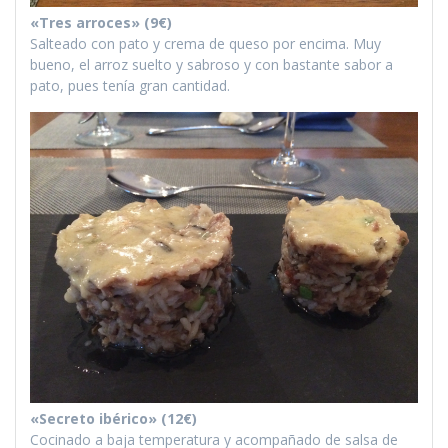
«Tres arroces» (9€)
Salteado con pato y crema de queso por encima. Muy
bueno, el arroz suelto y sabroso y con bastante sabor a
pato, pues tenía gran cantidad.
«Secreto ibérico» (12€)
Cocinado a baja temperatura y acompañado de salsa de