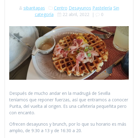
sibaritapas
Centro
Desayunos
Pastelería
Sin
categoría
22 abril, 2022
|
0
Después de mucho andar en la madrugá de Sevilla
teníamos que reponer fuerzas, así que entramos a conocer
Purita, del vuelta al origen. Es una cafetería pequeñita pero
con encanto.
Ofrecen desayunos y brunch, por lo que su horario es más
amplio, de 9:30 a 13 y de 16:30 a 20.