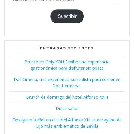
de
correo
electrónico
Suscribir
ENTRADAS RECIENTES
Brunch en Only YOU Sevilla: una experiencia
gastronómica para disfrutar sin prisas
Dalí Cimena, una experiencia surrealista para comer en
Dos Hermanas
Brunch de domingo del hotel Alfonso XXIII
Dulce safari
Desayuno buffet en el Hotel Alfonso XIII: el desayuno de
lujo más emblemático de Sevilla