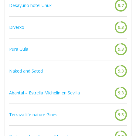
Desayuno hotel Unuk
9.7
Diverxo
9.3
Pura Gula
9.3
Naked and Sated
9.3
Abantal – Estrella Michelín en Sevilla
9.3
Terraza life nature Gines
9.3