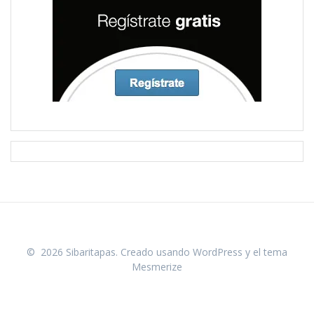
© 2026 Sibaritapas. Creado usando WordPress y el
tema
Mesmerize