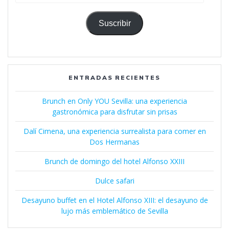
de
correo
electrónico
Suscribir
ENTRADAS RECIENTES
Brunch en Only YOU Sevilla: una experiencia
gastronómica para disfrutar sin prisas
Dalí Cimena, una experiencia surrealista para comer en
Dos Hermanas
Brunch de domingo del hotel Alfonso XXIII
Dulce safari
Desayuno buffet en el Hotel Alfonso XIII: el desayuno de
lujo más emblemático de Sevilla