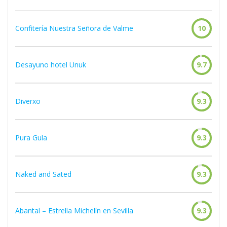
Confitería Nuestra Señora de Valme
10
Desayuno hotel Unuk
9.7
Diverxo
9.3
Pura Gula
9.3
Naked and Sated
9.3
Abantal – Estrella Michelín en Sevilla
9.3