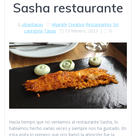
Sasha restaurante
sibaritapas
Aljarafe
Creativa
Restaurantes
Sin
categoría
Tapas
13 febrero, 2023
|
0
Hacía tiempo que no veníamos al restaurante Sasha, lo
habíamos hecho varías veces y siempre nos ha gustado. En
esta visita lo primero que nos llamó la atención fue la