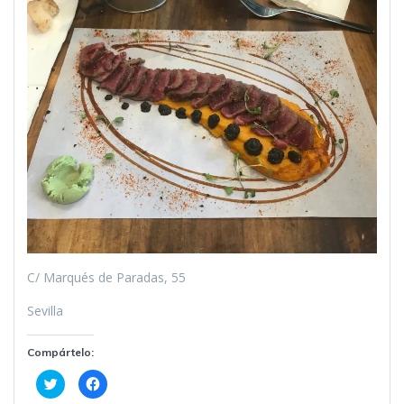
C/ Marqués de Paradas, 55
Sevilla
Compártelo:
H
H
a
a
z
z