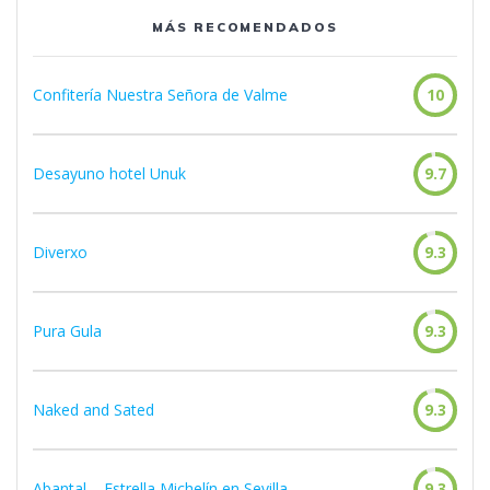
MÁS RECOMENDADOS
Confitería Nuestra Señora de Valme
10
Desayuno hotel Unuk
9.7
Diverxo
9.3
Pura Gula
9.3
Naked and Sated
9.3
Abantal – Estrella Michelín en Sevilla
9.3