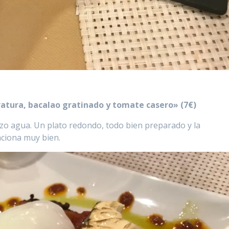
atura, bacalao gratinado y tomate casero» (7€)
hizo agua. Un plato redondo, todo bien preparado y la
nciona muy bien.