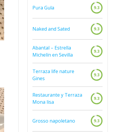
Pura Gula
9.3
Naked and Sated
9.3
Abantal – Estrella
9.3
Michelín en Sevilla
Terraza life nature
9.3
Gines
Restaurante y Terraza
9.3
Mona lisa
Grosso napoletano
9.3