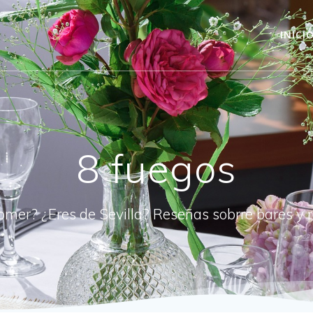
INICI
8 fuegos
omer? ¿Eres de Sevilla? Reseñas sobrre bares y 