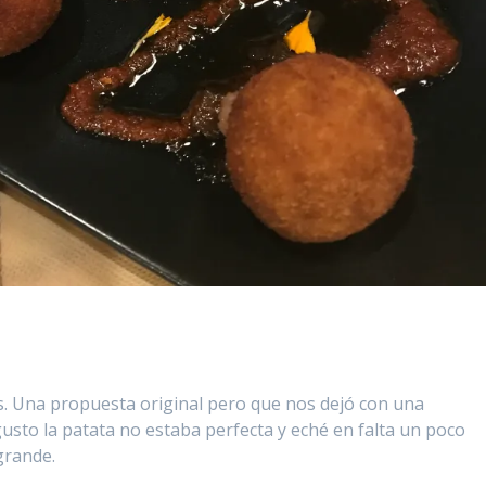
vas. Una propuesta original pero que nos dejó con una
gusto la patata no estaba perfecta y eché en falta un poco
grande.