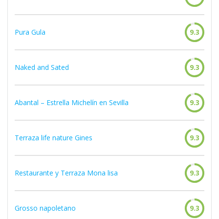
Pura Gula
9.3
Naked and Sated
9.3
Abantal – Estrella Michelín en Sevilla
9.3
Terraza life nature Gines
9.3
Restaurante y Terraza Mona lisa
9.3
Grosso napoletano
9.3