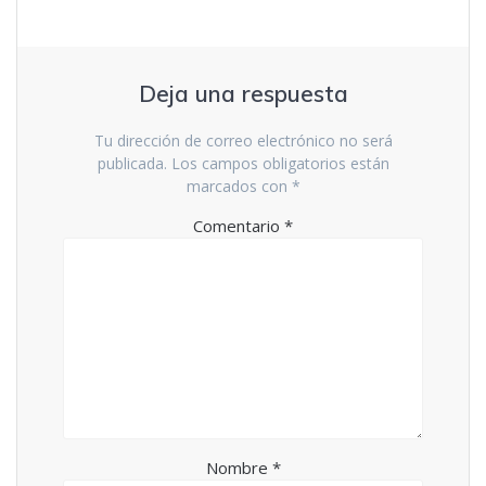
n
e
t
n
a
t
n
a
a
n
n
a
u
n
Deja una respuesta
e
u
v
e
a
v
)
a
Tu dirección de correo electrónico no será
)
publicada.
Los campos obligatorios están
marcados con
*
Comentario
*
Nombre
*