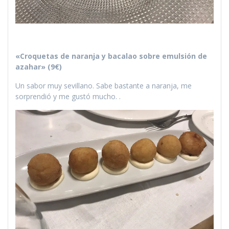
«Croquetas de naranja y bacalao sobre emulsión de
azahar» (9€)
Un sabor muy sevillano. Sabe bastante a naranja, me
sorprendió y me gustó mucho. .