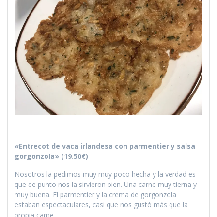
«Entrecot de vaca irlandesa con parmentier y salsa
gorgonzola» (19.50€)
Nosotros la pedimos muy muy poco hecha y la verdad es
que de punto nos la sirvieron bien. Una carne muy tierna y
muy buena. El parmentier y la crema de gorgonzola
estaban espectaculares, casi que nos gustó más que la
propia carne.