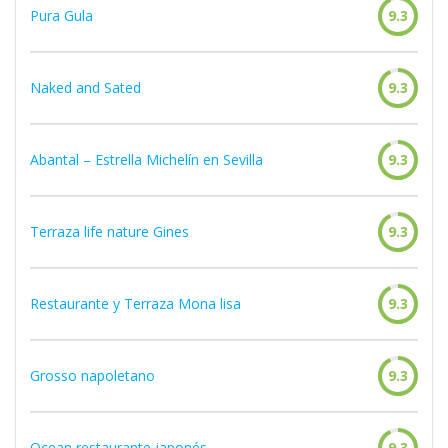
Pura Gula
9.3
Naked and Sated
9.3
Abantal – Estrella Michelín en Sevilla
9.3
Terraza life nature Gines
9.3
Restaurante y Terraza Mona lisa
9.3
Grosso napoletano
9.3
Ocean restaurante japonés
9.3