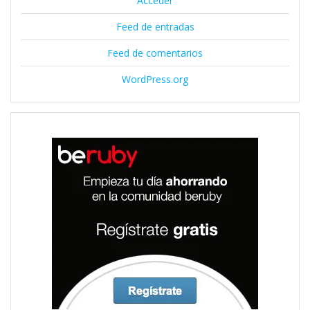
Acceder
Feed de entradas
Feed de comentarios
WordPress.org