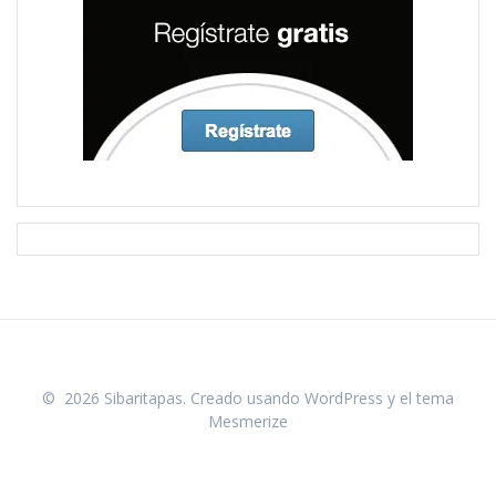
© 2026 Sibaritapas. Creado usando WordPress y el
tema
Mesmerize