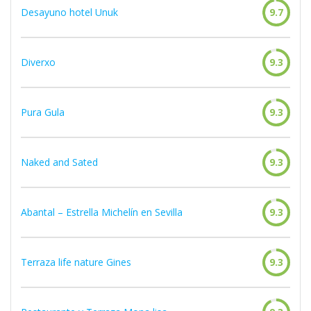
Desayuno hotel Unuk
9.7
Diverxo
9.3
Pura Gula
9.3
Naked and Sated
9.3
Abantal – Estrella Michelín en Sevilla
9.3
Terraza life nature Gines
9.3