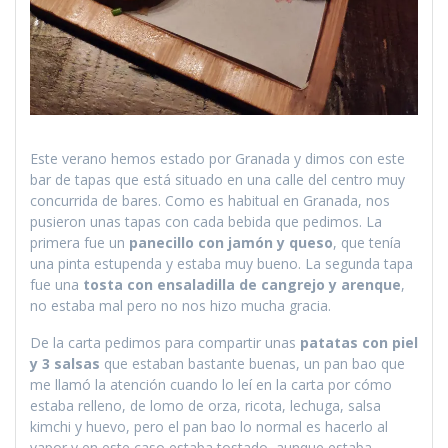
Este verano hemos estado por Granada y dimos con este
bar de tapas que está situado en una calle del centro muy
concurrida de bares. Como es habitual en Granada, nos
pusieron unas tapas con cada bebida que pedimos. La
primera fue un
panecillo con jamón y queso
, que tenía
una pinta estupenda y estaba muy bueno. La segunda tapa
fue una
tosta con ensaladilla de cangrejo y arenque
,
no estaba mal pero no nos hizo mucha gracia.
De la carta pedimos para compartir unas
patatas con piel
y 3 salsas
que estaban bastante buenas, un pan bao que
me llamó la atención cuando lo leí en la carta por cómo
estaba relleno, de lomo de orza, ricota, lechuga, salsa
kimchi y huevo, pero el pan bao lo normal es hacerlo al
vapor y en este caso estaba tostado, aunque estaba