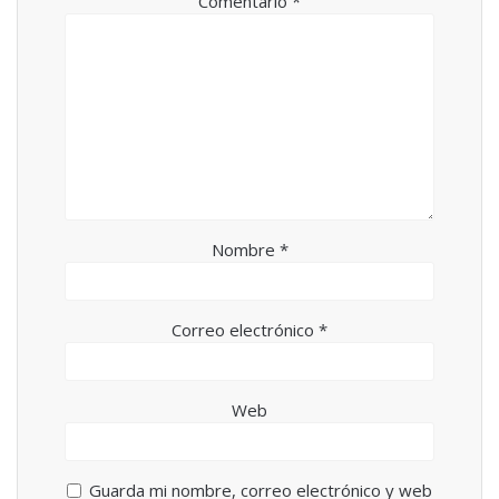
Comentario
*
a
n
v
a
e
v
n
e
t
n
a
t
n
a
a
n
n
a
u
n
e
u
v
e
a
v
)
a
)
Nombre
*
Correo electrónico
*
Web
Guarda mi nombre, correo electrónico y web