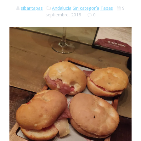
sibaritapas
Andalucía
Sin categoría
Tapas
9
septiembre, 2018
|
0