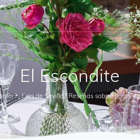
INICI
El Escondite
omer? ¿Eres de Sevilla? Reseñas sobrre bares y 