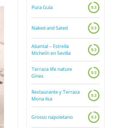
Pura Gula
9.3
Naked and Sated
9.3
Abantal – Estrella
9.3
Michelín en Sevilla
Terraza life nature
9.3
Gines
Restaurante y Terraza
9.3
Mona lisa
Grosso napoletano
9.3