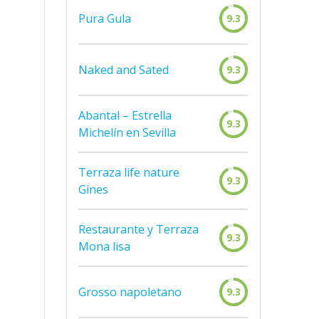
Pura Gula
9.3
Naked and Sated
9.3
Abantal – Estrella
9.3
Michelín en Sevilla
Terraza life nature
9.3
Gines
Restaurante y Terraza
9.3
Mona lisa
Grosso napoletano
9.3