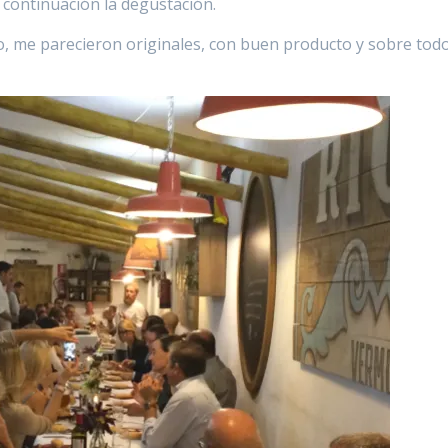
a continuación la degustación.
 me parecieron originales, con buen producto y sobre tod