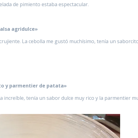
elada de pimiento estaba espectacular.
salsa agridulce»
 crujiente. La cebolla me gustó muchísimo, tenía un saborcit
nto y parmentier de patata»
a increíble, tenía un sabor dulce muy rico y la parmentier m