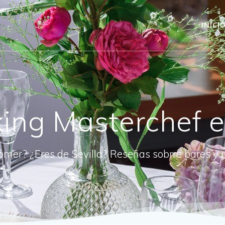
INICI
ing Masterchef e
omer? ¿Eres de Sevilla? Reseñas sobrre bares y 