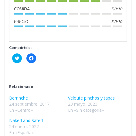
5.0/10
COMIDA
5.0/10
PRECIO
Compártelo:
H
H
a
a
z
z
c
c
l
l
i
i
c
c
p
p
a
a
Relacionado
r
r
a
a
c
c
Berrinche
Veloute pinchos y tapas
o
o
24 septiembre, 2017
23 mayo, 2023
m
m
p
p
En «Centro»
En «Sin categoría»
a
a
r
r
t
t
Naked and Sated
i
i
24 enero, 2022
r
r
e
e
En «España»
n
n