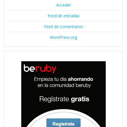
Acceder
Feed de entradas
Feed de comentarios
WordPress.org