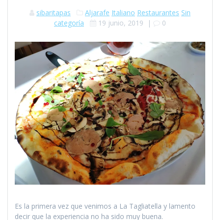
sibaritapas
Aljarafe
Italiano
Restaurantes
Sin
categoría
19 junio, 2019
|
0
Es la primera vez que venimos a La Tagliatella y lamento
decir que la experiencia no ha sido muy buena.