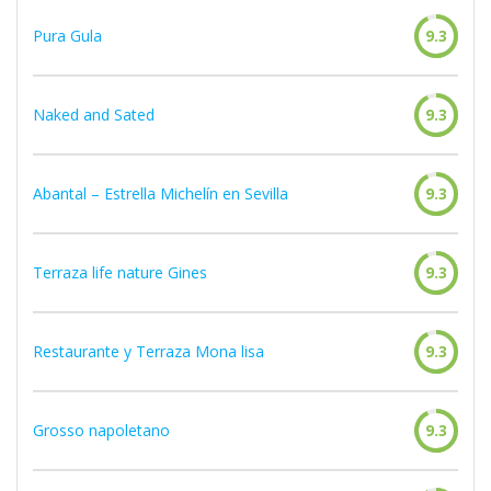
Pura Gula
9.3
Naked and Sated
9.3
Abantal – Estrella Michelín en Sevilla
9.3
Terraza life nature Gines
9.3
Restaurante y Terraza Mona lisa
9.3
Grosso napoletano
9.3