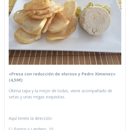
«Presa con reducción de oloroso y Pedro Ximenez»
(4,50€)
Última tapa y la mejor de todas, viene acompañado de
setas y unas migas exquisitas.
Aquí tenéis la dirección:
C/ Pastor y Landero, 10