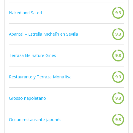
Naked and Sated
9.3
Abantal – Estrella Michelín en Sevilla
9.3
Terraza life nature Gines
9.3
Restaurante y Terraza Mona lisa
9.3
Grosso napoletano
9.3
Ocean restaurante japonés
9.3