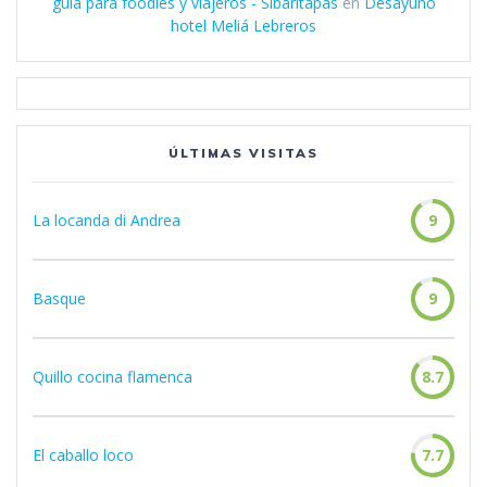
guía para foodies y viajeros - Sibaritapas
en
Desayuno
hotel Meliá Lebreros
ÚLTIMAS VISITAS
La locanda di Andrea
9
Basque
9
Quillo cocina flamenca
8.7
El caballo loco
7.7