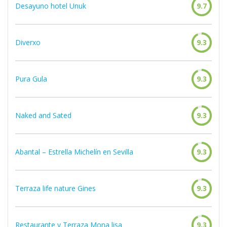
Desayuno hotel Unuk
9.7
Diverxo
9.3
Pura Gula
9.3
Naked and Sated
9.3
Abantal – Estrella Michelín en Sevilla
9.3
Terraza life nature Gines
9.3
Restaurante y Terraza Mona lisa
9.3