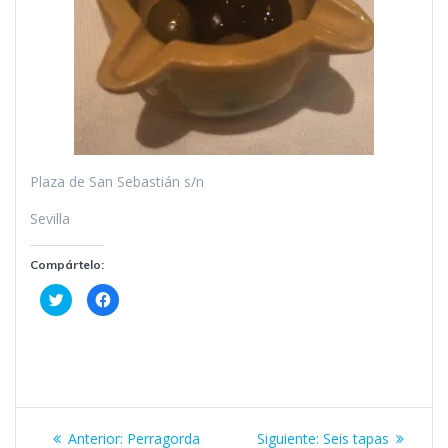
Plaza de San Sebastián s/n
Sevilla
Compártelo:
H
H
a
a
z
z
c
c
l
l
i
i
c
c
p
p
a
a
r
r
Navegación
a
a
c
c
Entrada
Siguiente
Anterior:
Perragorda
Siguiente:
Seis tapas
o
o