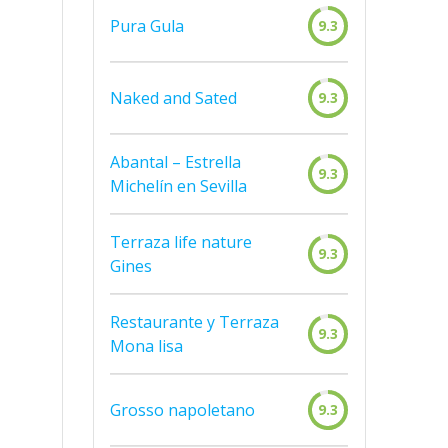
Pura Gula
9.3
Naked and Sated
9.3
Abantal – Estrella
9.3
Michelín en Sevilla
Terraza life nature
9.3
Gines
Restaurante y Terraza
9.3
Mona lisa
Grosso napoletano
9.3