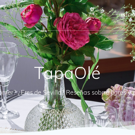
INICI
TapaOlé
omer? ¿Eres de Sevilla? Reseñas sobrre bares y 