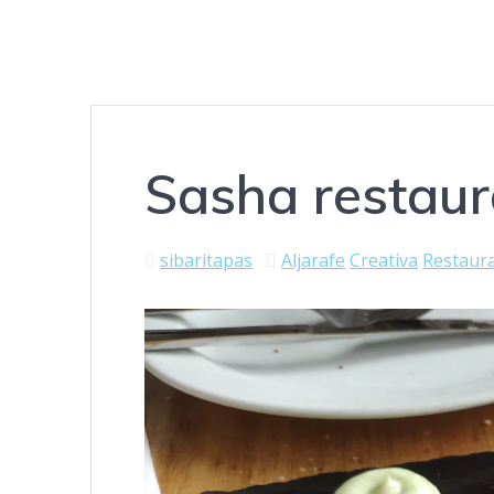
Sasha restaur
sibaritapas
Aljarafe
Creativa
Restaur