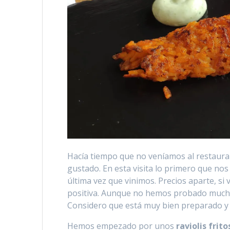
Hacía tiempo que no veníamos al restaura
gustado. En esta visita lo primero que nos 
última vez que vinimos. Precios aparte, si
positiva. Aunque no hemos probado mucha
Considero que está muy bien preparado y 
Hemos empezado por unos
raviolis frit