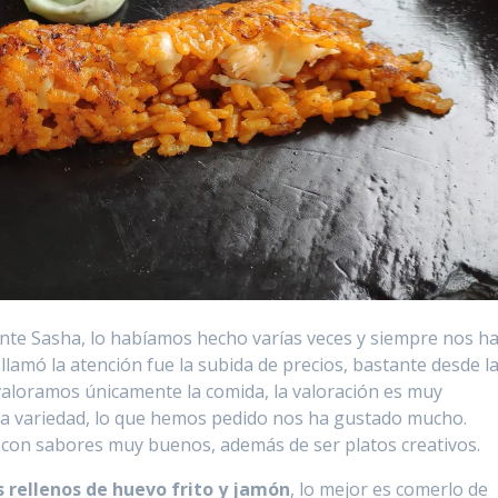
nte Sasha, lo habíamos hecho varías veces y siempre nos h
llamó la atención fue la subida de precios, bastante desde l
 valoramos únicamente la comida, la valoración es muy
 variedad, lo que hemos pedido nos ha gustado mucho.
con sabores muy buenos, además de ser platos creativos.
os rellenos de huevo frito y jamón
, lo mejor es comerlo de