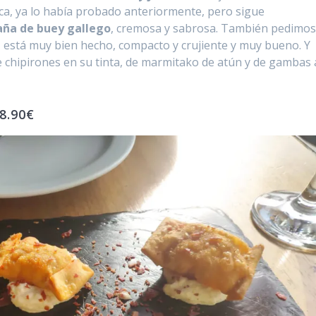
ca, ya lo había probado anteriormente, pero sigue
aña de buey gallego
, cremosa y sabrosa. También pedimo
i, está muy bien hecho, compacto y crujiente y muy bueno. Y
e chipirones en su tinta, de marmitako de atún y de gambas 
 8.90€