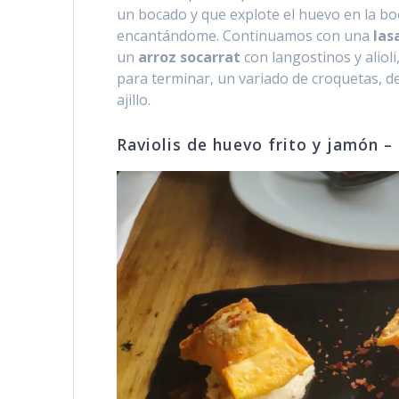
un bocado y que explote el huevo en la bo
encantándome. Continuamos con una
las
un
arroz socarrat
con langostinos y aliol
para terminar, un variado de croquetas, d
ajillo.
Raviolis de huevo frito y jamón –