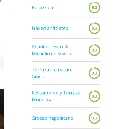
Pura Gula
9.3
Naked and Sated
9.3
Abantal – Estrella
9.3
Michelín en Sevilla
Terraza life nature
9.3
Gines
Restaurante y Terraza
9.3
Mona lisa
Grosso napoletano
9.3