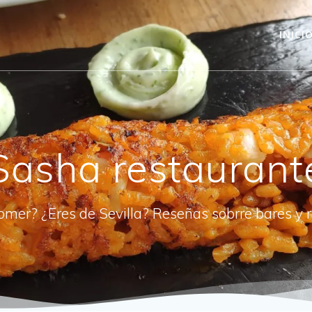
INICI
Sasha restaurant
omer? ¿Eres de Sevilla? Reseñas sobrre bares y 